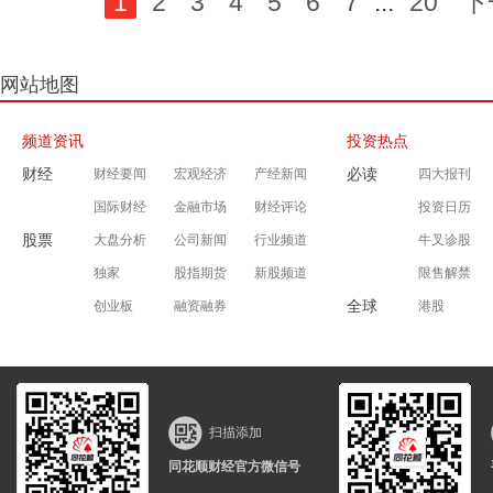
1
2
3
4
5
6
7
...
20
下
网站地图
频道资讯
投资热点
财经
必读
财经要闻
宏观经济
产经新闻
四大报刊
国际财经
金融市场
财经评论
投资日历
股票
大盘分析
公司新闻
行业频道
牛叉诊股
独家
股指期货
新股频道
限售解禁
全球
创业板
融资融券
港股
扫描添加
同花顺财经官方微信号