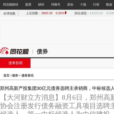
同花顺财经
股票
财经
同顺号
原创
个股
行情
数据
债券
债券新闻
首页
>
债券
>
债券资讯
郑州高新产投集团30亿元债券选聘主承销商，中标候选
【大河财立方消息】8月6日，郑州高
协会注册发行债务融资工具项目选聘主