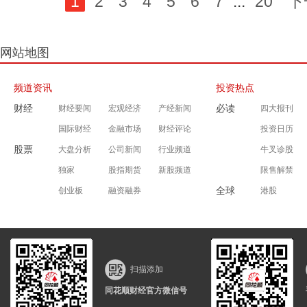
1
2
3
4
5
6
7
...
20
下
网站地图
频道资讯
投资热点
财经
必读
财经要闻
宏观经济
产经新闻
四大报刊
国际财经
金融市场
财经评论
投资日历
股票
大盘分析
公司新闻
行业频道
牛叉诊股
独家
股指期货
新股频道
限售解禁
全球
创业板
融资融券
港股
扫描添加
同花顺财经官方微信号