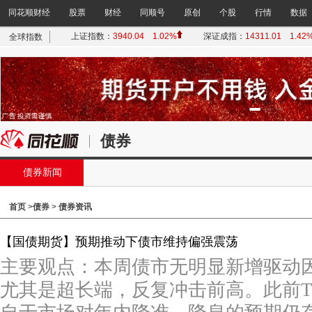
同花顺财经
股票
财经
同顺号
原创
个股
行情
数据
债券
债券新闻
首页
>
债券
>
债券资讯
【国债期货】预期推动下债市维持偏强震荡
主要观点：本周债市无明显新增驱动
尤其是超长端，反复冲击前高。此前T